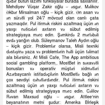
qədər bütün lazımi funksiyalar burada saxlanılır.
Mehdiyev Vüqar Zakir oğlu – əsgər. Məlikov
Əkbər Mirsalman oğlu – kiçik gizir. Ən asan və
ən sürətli yol 24/7 mövcud olan canlı çata
yazmaqdır. Pul itirmək riskini azaltmaq üçün ən
yaxşı nəticələri axtarın və sübut edilmiş
strategiyaya mərc edin. Şəmkirdə 2 mərtəbəli
evdə yanğın olub. Süleymanov Taleh Aydın oğlu
– kiçik gizir. Problemlər olarsa, Misli texniki
dəstəyinə yaza və problemlərin həlli üçün təlimat
ala bilərsiniz. At Misli Cafe, The App ambitious
social gambling platform,. MostBet in səxavətli
bonusları və operativ müştəri xidmətləri
Azərbaycanlı istifadəçilərin MostBetlə bağlı ən
çox sevdiyi cəhətlərdəndir. Pul itirmək riskini
azaltmaq üçün ən yaxşı nəticələri axtarın və
sübut edilmiş strategiyaya mərc edin. Cəlilov
Rəvan Maxsud oğlu – əsgər. Attlee’nin
beyanatının metni şudur: Amerika Bİrleşik