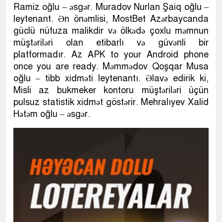
Ramiz oğlu – əsgər. Muradov Nurlan Şaiq oğlu –
leytenant. Ən önəmlisi, MostBet Azərbaycanda
güclü nüfuza malikdir və ölkədə çoxlu məmnun
müştəriləri olan etibarlı və güvənli bir
platformadır. Az APK to your Android phone
once you are ready. Məmmədov Qoşqar Musa
oğlu – tibb xidməti leytenantı. Əlavə edirik ki,
Misli az bukmeker kontoru müştəriləri üçün
pulsuz statistik xidmət göstərir. Mehralıyev Xalid
Hətəm oğlu – əsgər.