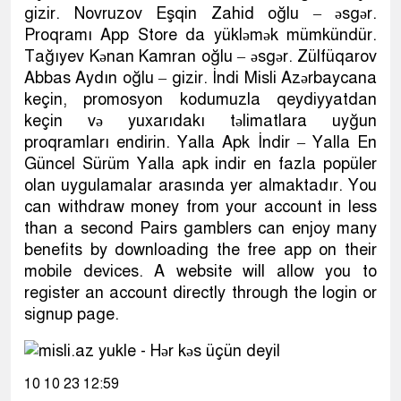
gizir. Novruzov Eşqin Zahid oğlu – əsgər.
Proqramı App Store da yükləmək mümkündür.
Tağıyev Kənan Kamran oğlu – əsgər. Zülfüqarov
Abbas Aydın oğlu – gizir. İndi Misli Azərbaycana
keçin, promosyon kodumuzla qeydiyyatdan
keçin və yuxarıdakı təlimatlara uyğun
proqramları endirin. Yalla Apk İndir – Yalla En
Güncel Sürüm Yalla apk indir en fazla popüler
olan uygulamalar arasında yer almaktadır. You
can withdraw money from your account in less
than a second Pairs gamblers can enjoy many
benefits by downloading the free app on their
mobile devices. A website will allow you to
register an account directly through the login or
signup page.
10 10 23 12:59