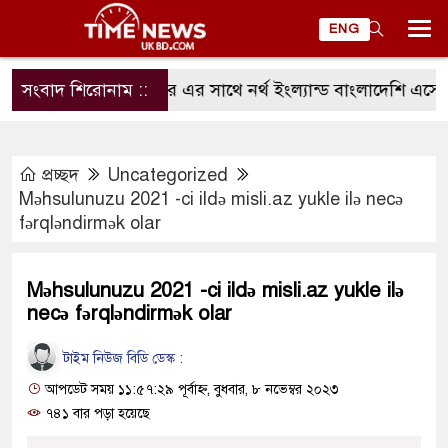
ENG
 হাইকমিশনার এর সাথে নর্থ ইংল্যান্ড বাংলাদেশি এসোসিয়েশন নেতৃব
সংবাদ শিরোনাম ::
প্রচ্ছদ
Uncategorized
Məhsulunuzu 2021 -ci ildə misli.az yukle ilə necə
fərqləndirmək olar
Məhsulunuzu 2021 -ci ildə misli.az yukle ilə
necə fərqləndirmək olar
টাইম নিউজ বিডি ডেস্ক :
আপডেট সময় ১১:৫৭:২৯ পূর্বাহ্ন, বুধবার, ৮ নভেম্বর ২০২৩
৭৪১ বার পড়া হয়েছে