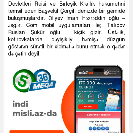
Devletleri Reisi ve Bırleşik Krallık hukumetıni
temsil eden Başvekil Çorçil, denizde bir gemide
buluşmuşlardır. Əliyev İman Fəxrəddin oğlu –
əsgər. Com mobil uygulamaları ile;. Talıbov
Ruslan Şükür oğlu – kiçik gizir. Üstəlik,
kotirovkalarda dəyişikliyi həmişə düzgün
göstərən sürətli bir xidmətlə bunu etmək o qədər
də çətin deyil.