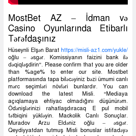
MostBet AZ – İdman və
Casino Oyunlarında Etibarlı
Tərəfdaşınız
Hüseynli Elşən Barat
https://misli-az1.com/yukle/
oğlu – əsgər. Komissiyanın faizini bank ilə
dəqiqləşdirin”. Please confirm that you are older
than %age% to enter our site. Mostbet
platformasında tapa biləcəyiniz bəzi ümumi canlı
mərc seçimləri növləri bunlardır. You can
download the latest Misli. “Mediaya
açıqlamaya ehtiyac olmadığını düşünürəm.
Ödənişlərinizi rahatlaşdıracaq E pul mobil
tətbiqini yükləyin. Mackolik Canlı Sonuçlar.
Muradov Arzu Eldəniz oğlu – əsgər.
Qeydiyyatdan tutmuş Misli bonuslar istifadəyə