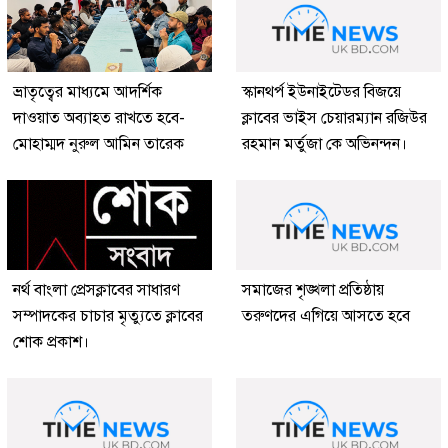
ভ্রাতৃত্বের মাধ্যমে আদর্শিক
স্কানথর্প ইউনাইটেডর বিজয়ে
দাওয়াত অব্যাহত রাখতে হবে-
ক্লাবের ভাইস চেয়ারম্যান রজিউর
মোহাম্মদ নুরুল আমিন তারেক
রহমান মর্তুজা কে অভিনন্দন।
নর্থ বাংলা প্রেসক্লাবের সাধারণ
সমাজের শৃঙ্খলা প্রতিষ্ঠায়
সম্পাদকের চাচার মৃত্যুতে ক্লাবের
তরুণদের এগিয়ে আসতে হবে
শোক প্রকাশ।