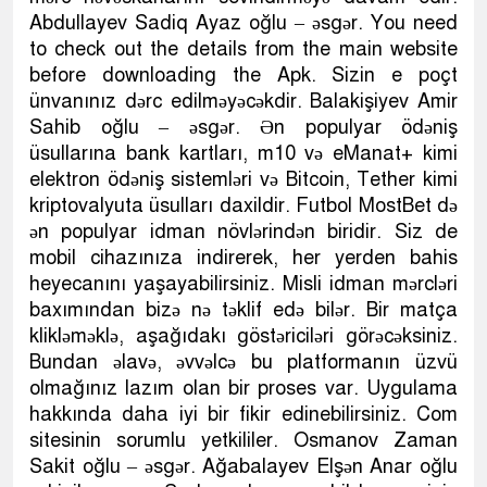
Abdullayev Sadiq Ayaz oğlu – əsgər. You need
to check out the details from the main website
before downloading the Apk. Sizin e poçt
ünvanınız dərc edilməyəcəkdir. Balakişiyev Amir
Sahib oğlu – əsgər. Ən populyar ödəniş
üsullarına bank kartları, m10 və eManat+ kimi
elektron ödəniş sistemləri və Bitcoin, Tether kimi
kriptovalyuta üsulları daxildir. Futbol MostBet də
ən populyar idman növlərindən biridir. Siz de
mobil cihazınıza indirerek, her yerden bahis
heyecanını yaşayabilirsiniz. Misli idman mərcləri
baxımından bizə nə təklif edə bilər. Bir matça
klikləməklə, aşağıdakı göstəriciləri görəcəksiniz.
Bundan əlavə, əvvəlcə bu platformanın üzvü
olmağınız lazım olan bir proses var. Uygulama
hakkında daha iyi bir fikir edinebilirsiniz. Com
sitesinin sorumlu yetkililer. Osmanov Zaman
Sakit oğlu – əsgər. Ağabalayev Elşən Anar oğlu