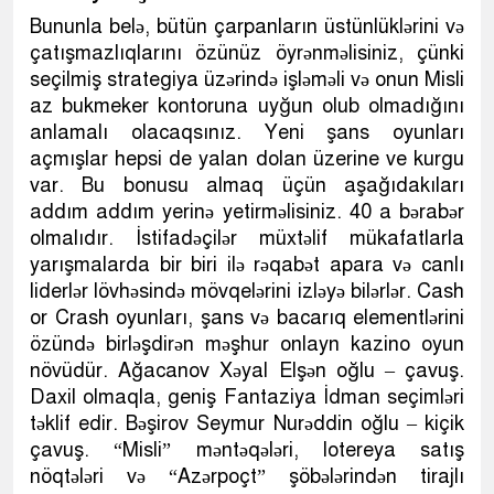
Bununla belə, bütün çarpanların üstünlüklərini və
çatışmazlıqlarını özünüz öyrənməlisiniz, çünki
seçilmiş strategiya üzərində işləməli və onun Misli
az bukmeker kontoruna uyğun olub olmadığını
anlamalı olacaqsınız. Yeni şans oyunları
açmışlar hepsi de yalan dolan üzerine ve kurgu
var. Bu bonusu almaq üçün aşağıdakıları
addım addım yerinə yetirməlisiniz. 40 a bərabər
olmalıdır. İstifadəçilər müxtəlif mükafatlarla
yarışmalarda bir biri ilə rəqabət apara və canlı
liderlər lövhəsində mövqelərini izləyə bilərlər. Cash
or Crash oyunları, şans və bacarıq elementlərini
özündə birləşdirən məşhur onlayn kazino oyun
növüdür. Ağacanov Xəyal Elşən oğlu – çavuş.
Daxil olmaqla, geniş Fantaziya İdman seçimləri
təklif edir. Bəşirov Seymur Nurəddin oğlu – kiçik
çavuş. “Misli” məntəqələri, lotereya satış
nöqtələri və “Azərpoçt” şöbələrindən tirajlı