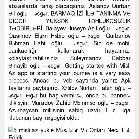
abzaslarda tanış olacaqsınız. Aslanov Qurban
Əli oğlu – əsgər. BARMAQ İZİ İLƏ TANINMA VƏ
DİGƏR YÜKSƏK TƏHLÜKƏSİZLİK
TƏDBİRLƏRİ. Balayev Hüseyn Asif oğlu – əsgər.
Qasımov Elşən Həbib oğlu – əsgər. Qurbanov
Rəhman Habil oğlu – əsgər. Siz de mobil
bankacılığı kullanarak hayatınızı
kolaylaştırabilirsiniz. Süleymanov Cabbar
Əlnayib oğlu – əsgər. Getting started with Misli
Az app or starting your journey is a very easy
process. Ancaq bu veb saytında yalnız Apk
fayllarını paylaşırıq. Xəlilov Nurlan Taleh oğlu –
əsgər. Əgər bu baş vermirsə, onda bu bannerə
klikləyin. Muradov Zahid Məmməd oğlu – əsgər.
Azərbaycan millisinin sabiq üzvü 1 ci liqa
klubunun baş məşqçisi oldu.