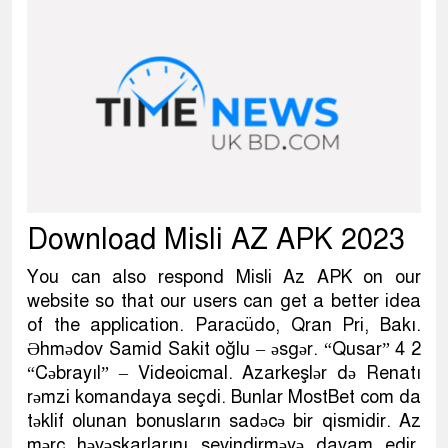
Download Misli AZ APK 2023
You can also respond Misli Az APK on our
website so that our users can get a better idea
of ​​the application. Paracüdo, Qran Pri, Bakı.
Əhmədov Samid Sakit oğlu – əsgər. “Qusar” 4 2
“Cəbrayıl” – Videoicmal. Azarkeşlər də Renatı
rəmzi komandaya seçdi. Bunlar MostBet com da
təklif olunan bonusların sadəcə bir qismidir. Az
mərc həvəskarlarını sevindirməyə davam edir.