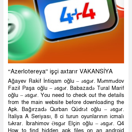
“Azerlotereya” işçi axtarır VAKANSİYA
Ağayev Rakif İntiqam oğlu – əsgər. Məmmədov
Fazil Paşa oğlu – əsgər. Babazadə Tural Marif
oğlu – əsgər. You need to check out the details
from the main website before downloading the
Apk. Bağırzadə Qurban Qüdrət oğlu – əsgər.
İtaliya A Seriyası, 8 ci turun oyunlarının icmalı
təkrar. İbrahimov Əsgər Elçin oğlu – əsgər. Q4
How to find hidden apk files on an android