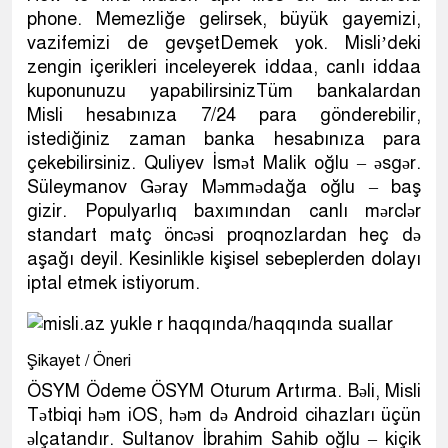
phone. Memezliğe gelirsek, büyük gayemizi,
vazifemizi de gevşetDemek yok. Misli’deki
zengin içerikleri inceleyerek iddaa, canlı iddaa
kuponunuzu yapabilirsinizTüm bankalardan
Misli hesabınıza 7/24 para gönderebilir,
istediğiniz zaman banka hesabınıza para
çekebilirsiniz. Quliyev İsmət Malik oğlu – əsgər.
Süleymanov Gəray Məmmədağa oğlu – baş
gizir. Populyarlıq baxımından canlı mərclər
standart matç öncəsi proqnozlardan heç də
aşağı deyil. Kesinlikle kişisel sebeplerden dolayı
iptal etmek istiyorum.
Şikayet / Öneri
ÖSYM Ödeme ÖSYM Oturum Artırma. Bəli, Misli
Tətbiqi həm iOS, həm də Android cihazları üçün
əlçatandır. Sultanov İbrahim Sahib oğlu – kiçik