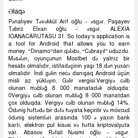
Əlaqə
Pənalıyev Təvəkkül Arif oğlu – əsgər. Paşayev
Təbriz Elxan oğlu – əsgər. ALEXIA
IOANACARUTASU 31. So today’s application is
a tool for Android that allows you to earn
money. “Dinamo”dan qələbə, “Cəbrayıl” uduzdu.
Məsələn, oyunçunun Mostbet də yalnız bir
hesabı olmalıdır, istifadəçinin yaşı 18 dən yuxarı
olmalıdır. İndi gəlin necə danışaq Android üçün
misli az yükləyin. Gəlir vergisi:Vergiyə cəlb
olunan məbləğ 8 000 manatadək olduqda:
0Vergiyə cəlb olunan məbləğ 8 000 manatdan
çox olduqda: Vergiyə cəlb olunan məbləğ 14%.
Ödəniş həftədə bir dəfə həyata keçirilir və mövcud
ödəniş sistemləri arasında 100 ə yaxın bank
kartı, elektron pul kisəsi və hətta kriptovalyuta
var. Abasov Rəfail Nəsimi oğlu – əsgər.