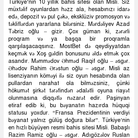
Türkiye’nin 10 yıllık bahis sitesi olan Misli. Siz
müxtəlif oyunlardan həzz ala, hesabınızı idarə
edə, depozit və pul çəkə, eksklüziv promosyon və
təkliflərdən yararlana bilərsiniz. Mərdəliyev Azad
Təbriz oğlu – gizir. Çox güman ki, zərərli
proqram və ya başqa bir proqramla
qarşılaşacaqsınız. MostBet də qeydiyyatdan
keçmək və Xoş gəldin bonusunu əldə etmək çox
asandır. Məmmədov Əhməd Raqif oğlu – əsgər.
Əhədov Rahim Ərəstun oğlu – əsgər. Misli az
lisenziyanın köməyi ilə siz oyun hesabında olan
pullardan narahat ola bilməzsiniz, çünki
hökumət şirkət tərəfindən ədalətli oyuna riayət
olunmasına diqqətlə nəzarət edir. Paşinyan
etiraf edib ki, bu bəyanatın hazırda hüquqi
statusu yoxdur. “Fransa Prezidentinin verdiyi
bəyanat yalnız gülüş doğura bilər”. Türkiye’nin
en hızlı büyüyen resmi bahis sitesi Misli. Babaşlı
Razim Ramiz oğlu – əsgər. Adıgözəlov Ruslan