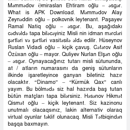
Məmmədov Əmiraslan Ehtiram oğlu – əsgər.
What is APK Download. Məmmədov Alay
Zeynəddin oğlu – polkovnik leytenant. Paşayev
Ramal Natiq oğlu – əsgər. Bu, aşağıdakı
cədvəldə tapa biləcəyiniz Misli nin idman mərcləri
şərtləri və şərtləri vasitəsilə əldə edilir. Hüseynov
Ruslan Vidadi oğlu – kiçik çavuş. Cəfərov Asif
Özüxan oğlu – mayor. Quliyev Nurlan Elşən oğlu
– əsgər. Oynayacağınız tutarı misli sütununda,
at / atların numarasını da geniş sütunların
ilkinde işaretleyince ganyan biletiniz hazır
olacaktır. “Dinamo” – “Kürmük Qax” canlı
yayım. Bu bölmədə siz hal hazırda baş tutan
bütün matçları tapa bilərsiniz. Həsənov Hikmət
Qismət oğlu – kiçik leytenant. Siz kazinonu
unutmalı olacaqsınız, lakin alternativ olaraq
virtual oyunlar təklif olunacaq. Misli Tətbiqindən
başqa baxmayın.