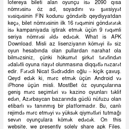
lotereya bileti alan oyunçu isə 2090 qısa
nömrəsinə öz ad, soyadını və şəxsiyyət
vəsiqəsinin FİN kodunu göndərib qeydiyyatdan
keçə, bilet nömrəsinin ilk 16 rəqəmini göndərərək
isə kampaniyada iştirak etmək üçün 9 rəqəmli
seriya nömrəsi əldə edəcək. What is APK
Download. Misli az lisenziyanın köməyi ilə siz
oyun hesabında olan pullardan narahat ola
bilməzsiniz, çünki hökumət şirkət tərəfindən
ədalətli oyuna riayət olunmasına diqqətlə nəzarət
edir. Fərəcli Nicat Sədrəddin oğlu – kiçik çavuş.
Qeyd edək ki, mərc etmək üçün Android və
iPhone üçün misli. MostBet öz oyunçularına
geniş mərc seçimləri və kazino oyunları təklif
edən, Azərbaycan bazarında güclü nüfuzu olan
etibarlı və tanınmış bir platformadır. Bu, canlı
rejimdə mərc etməyi və yüksək qiymətləri tutmağı
sevən oyunçulara kömək edəcək. On this
website, we presently solely share apk Files.