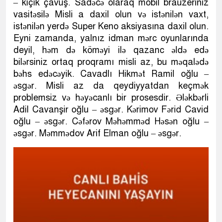
– kiçik çavuş. Sadəcə olaraq mobil brauzeriniz
vasitəsilə Misli a daxil olun və istənilən vaxt,
istənilən yerdə Super Keno aksiyasına daxil olun.
Eyni zamanda, yalnız idman mərc oyunlarında
deyil, həm də köməyi ilə qazanc əldə edə
bilərsiniz ortaq proqramı misli az, bu məqalədə
bəhs edəcəyik. Cavadlı Hikmət Ramil oğlu –
əsgər. Misli az da qeydiyyatdan keçmək
problemsiz və həyəcanlı bir prosesdir. Ələkbərli
Adil Cavanşir oğlu – əsgər. Kərimov Fərid Cavid
oğlu – əsgər. Cəfərov Məhəmməd Həsən oğlu –
əsgər. Məmmədov Arif Elman oğlu – əsgər.