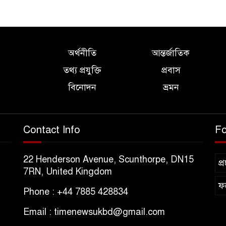
অর্থনীতি
আন্তর্জাতিক
তথ্য প্রযুক্তি
প্রবাস
বিনোদন
ভ্রমন
Contact Info
Fo
22 Henderson Avenue, Scunthorpe, DN15
প্
7RN, United Kingdom
ফ
Phone : +44 7885 428834
১
Email : timenewsukbd@gmail.com