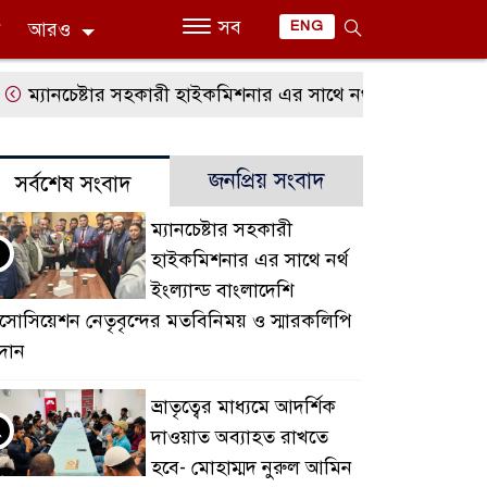
সব
ন
আরও
ENG
ম্যানচেষ্টার সহকারী হাইকমিশনার এর সাথে নর্থ ইংল্যান্ড বাংলাদ
জনপ্রিয় সংবাদ
সর্বশেষ সংবাদ
ম্যানচেষ্টার সহকারী
হাইকমিশনার এর সাথে নর্থ
ইংল্যান্ড বাংলাদেশি
সোসিয়েশন নেতৃবৃন্দের মতবিনিময় ও স্মারকলিপি
রদান
ভ্রাতৃত্বের মাধ্যমে আদর্শিক
২
দাওয়াত অব্যাহত রাখতে
হবে- মোহাম্মদ নুরুল আমিন