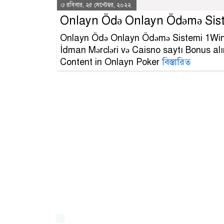
রবিবার, ২৫ সেপ্টেম্বর, ২০২২
Onlayn Ödə Onlayn Ödəmə Sis
Onlayn Ödə Onlayn Ödəmə Sistemi 1Win
İdman Mərcləri və Caisno saytı Bonus alı
Content in Onlayn Poker
বিস্তারিত