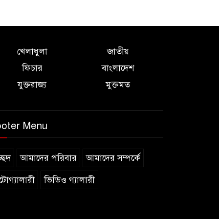
সভা অনুষ্ঠিত
নর্থ বাংলা প্রেসক্লাব ইউকে
৭
কর্তৃক সাংবাদিক প্রশিক্ষণ
খেলাধুলা
জাতীয়
কর্মশালা অনুষ্ঠিত।
ফিচার
বাংলাদেশ
যুক্তরাজ্য
মুক্তমত
ইউনাইটেড রোটস এর
৮
আয়োজনে মহান বিজয়
দিবস পালিত
oter Menu
সমাজ পরিবর্তনে
৯
সাংবাদিকদের ভূমিকা
রচ্ছদ
আমাদের পরিবার
আমাদের সম্পর্কে
অপরিসীম।
টোগ্যালারী
ভিডিও গ্যালারী
স্কানথর্পের নব নির্বাচিত
০
এমপির সাথে নর্থ বাংলা
প্রেসক্লাবের মতবিনিময়।