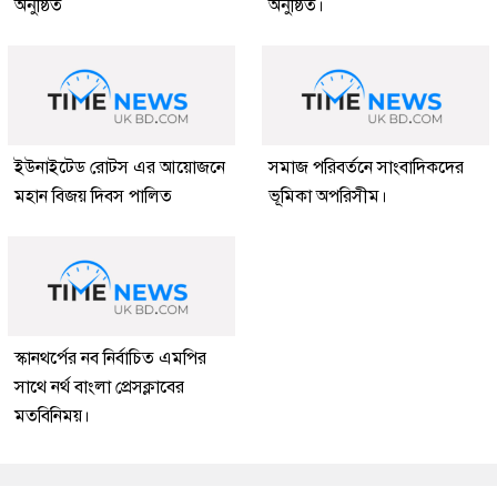
অনুষ্ঠিত
অনুষ্ঠিত।
ইউনাইটেড রোটস এর আয়োজনে
সমাজ পরিবর্তনে সাংবাদিকদের
মহান বিজয় দিবস পালিত
ভূমিকা অপরিসীম।
স্কানথর্পের নব নির্বাচিত এমপির
সাথে নর্থ বাংলা প্রেসক্লাবের
মতবিনিময়।