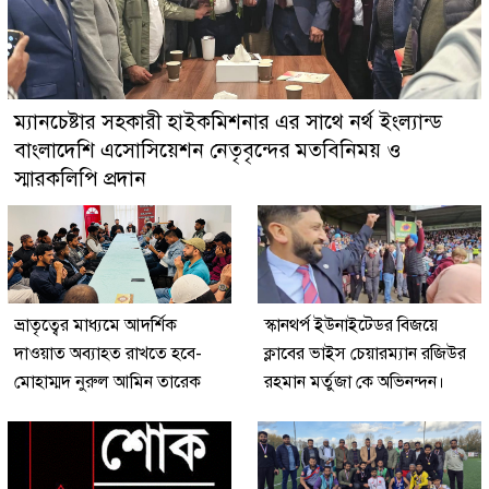
ম্যানচেষ্টার সহকারী হাইকমিশনার এর সাথে নর্থ ইংল্যান্ড
বাংলাদেশি এসোসিয়েশন নেতৃবৃন্দের মতবিনিময় ও
স্মারকলিপি প্রদান
ভ্রাতৃত্বের মাধ্যমে আদর্শিক
স্কানথর্প ইউনাইটেডর বিজয়ে
দাওয়াত অব্যাহত রাখতে হবে-
ক্লাবের ভাইস চেয়ারম্যান রজিউর
মোহাম্মদ নুরুল আমিন তারেক
রহমান মর্তুজা কে অভিনন্দন।