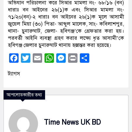
অভিযান পরিচালনা করে সিআর মামলা নং- ৬৮/১৬ (বন)
ধারাঃ বন আইনের ২৬(১)ক এবং সিআর মামলা নং-
৭১/২০(বন)-২ ধারাঃ বন আইনের ২৬(১)ক মূলে আসামী
জুয়েল মিয়া (৩০) পিতা- আব্দুল মালেক, সাং- কবিলাশপুর,
থানা- চুনারুঘাট, জেলা- হবিগঞ্জ’কে গ্রেফতার করা হয়।
পরবর্তী আইনি ব্যবস্থা গ্রহণ করার লক্ষ্যে ধৃত আসামী’কে
হবিগঞ্জ জেলার চুনারুঘাট থানায় হস্তান্তর করা হয়েছে।
Facebook
Twitter
Email
WhatsApp
Messenger
Print
Share
ট্যাগস
আপলোডকারীর তথ্য
Time News UK BD