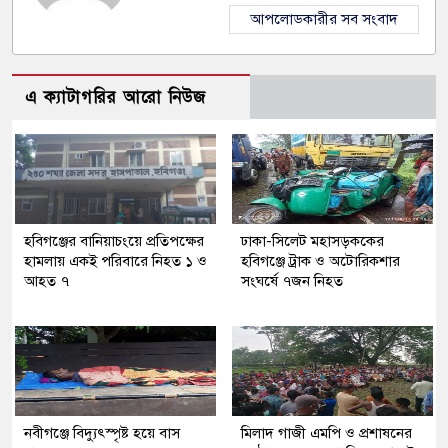
আপলোডকারীর সব সংবাদ
এ ক্যাটাগরির আরো নিউজ
হবিগঞ্জের বানিয়াচংয়ে প্রতিপক্ষের
ঢাকা-সিলেট মহাসড়ককের
হামলায় একই পরিবারে নিহত ১ ও
হবিগঞ্জে ট্রাক ও অটোরিকশার
আহত ৭
সংঘর্ষে ৭জন নিহত
নবীগঞ্জে বিদ্যুৎস্পৃষ্ট হয়ে বাস
মিলাদ গাজী এমপি ও প্রশাষনের