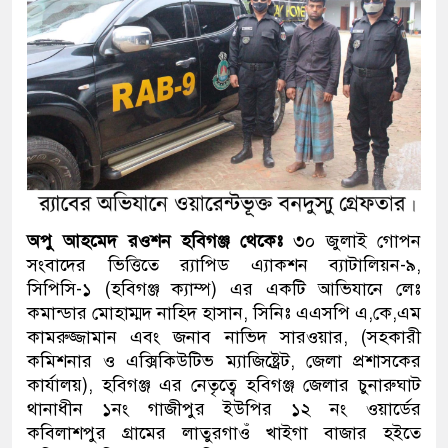
অপু আহমেদ রওশন হবিগঞ্জ থেকেঃ
৩০ জুলাই গোপন
সংবাদের ভিত্তিতে র‌্যাপিড এ্যাকশন ব্যাটালিয়ন-৯,
সিপিসি-১ (হবিগঞ্জ ক্যাম্প) এর একটি আভিযানে লেঃ
কমান্ডার মোহাম্মদ নাহিদ হাসান, সিনিঃ এএসপি এ,কে,এম
কামরুজ্জামান এবং জনাব নাভিদ সারওয়ার, (সহকারী
কমিশনার ও এক্সিকিউটিভ ম্যাজিষ্ট্রেট, জেলা প্রশাসকের
কার্যালয়), হবিগঞ্জ এর নেতৃত্বে হবিগঞ্জ জেলার চুনারুঘাট
থানাধীন ১নং গাজীপুর ইউপির ১২ নং ওয়ার্ডের
কবিলাশপুর গ্রামের লাতুরগাওঁ খাইগা বাজার হইতে