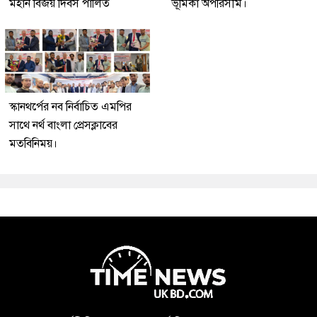
মহান বিজয় দিবস পালিত
ভূমিকা অপরিসীম।
স্কানথর্পের নব নির্বাচিত এমপির
সাথে নর্থ বাংলা প্রেসক্লাবের
মতবিনিময়।