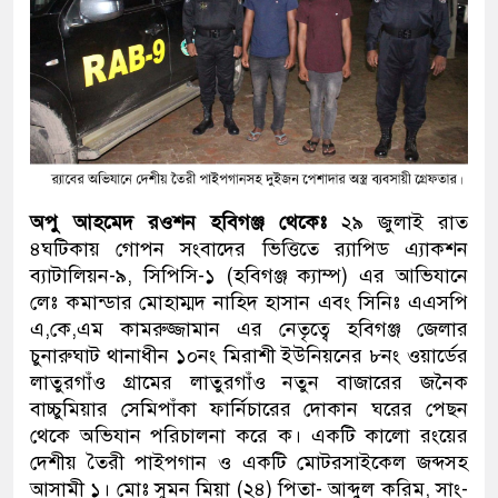
অপু আহমেদ রওশন হবিগঞ্জ থেকেঃ
২৯ জুলাই রাত
৪ঘটিকায় গোপন সংবাদের ভিত্তিতে র‌্যাপিড এ্যাকশন
ব্যাটালিয়ন-৯, সিপিসি-১ (হবিগঞ্জ ক্যাম্প) এর আভিযানে
লেঃ কমান্ডার মোহাম্মদ নাহিদ হাসান এবং সিনিঃ এএসপি
এ,কে,এম কামরুজ্জামান এর নেতৃত্বে হবিগঞ্জ জেলার
চুনারুঘাট থানাধীন ১০নং মিরাশী ইউনিয়নের ৮নং ওয়ার্ডের
লাতুরগাঁও গ্রামের লাতুরগাঁও নতুন বাজারের জনৈক
বাচ্চুমিয়ার সেমিপাঁকা ফার্নিচারের দোকান ঘরের পেছন
থেকে অভিযান পরিচালনা করে ক। একটি কালো রংয়ের
দেশীয় তৈরী পাইপগান ও একটি মোটরসাইকেল জব্দসহ
আসামী ১। মোঃ সুমন মিয়া (২৪) পিতা- আব্দুল করিম, সাং-