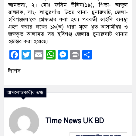
আমতলা, ২। মোঃ জসিম উদ্দিন(১৯), পিতা- আব্দুল
রাজ্জাক, সাং- লাতুরগাঁও, উভয় থানা- চুনারুঘাট, জেলা-
হবিগঞ্জদ্বয়’কে গ্রেফতার করা হয়। পরবর্তী আইনি ব্যবস্থা
গ্রহণ করার লক্ষ্যে ১৯(অ) ধারা মূলে ধৃত আসামীদ্বয় ও
জব্দকৃত আলামত সহ হবিগঞ্জ জেলার চুনারুঘাট থানায়
হস্তান্তর করা হয়েছে।
Facebook
Twitter
Email
WhatsApp
Messenger
Print
Share
ট্যাগস
আপলোডকারীর তথ্য
Time News UK BD