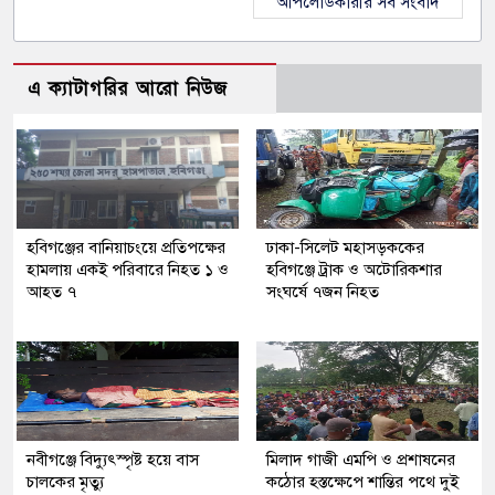
আপলোডকারীর সব সংবাদ
এ ক্যাটাগরির আরো নিউজ
হবিগঞ্জের বানিয়াচংয়ে প্রতিপক্ষের
ঢাকা-সিলেট মহাসড়ককের
হামলায় একই পরিবারে নিহত ১ ও
হবিগঞ্জে ট্রাক ও অটোরিকশার
আহত ৭
সংঘর্ষে ৭জন নিহত
নবীগঞ্জে বিদ্যুৎস্পৃষ্ট হয়ে বাস
মিলাদ গাজী এমপি ও প্রশাষনের
চালকের মৃত্যু
কঠোর হস্তক্ষেপে শান্তির পথে দুই