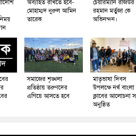
ংলাদেশি
অব্যাহত রাখতে হবে-
চেয়ারম্যান রজিউর
মোহাম্মদ নুরুল আমিন
রহমান মর্তুজা কে
িনিময়
তারেক
অভিনন্দন।
দান
লাবের
সমাজের শৃঙ্খলা
মাতৃভাষা দিবস
ের
প্রতিষ্ঠায় তরুণদের
উপলক্ষে নর্থ বাংলা 
াবের
এগিয়ে আসতে হবে
ক্লাবের আলোচনা 
অনুষ্ঠিত