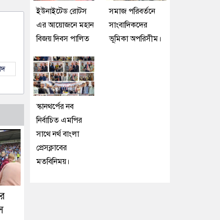
ইউনাইটেড রোটস
সমাজ পরিবর্তনে
এর আয়োজনে মহান
সাংবাদিকদের
বিজয় দিবস পালিত
ভূমিকা অপরিসীম।
াদ
স্কানথর্পের নব
নির্বাচিত এমপির
সাথে নর্থ বাংলা
প্রেসক্লাবের
মতবিনিময়।
ডর
স