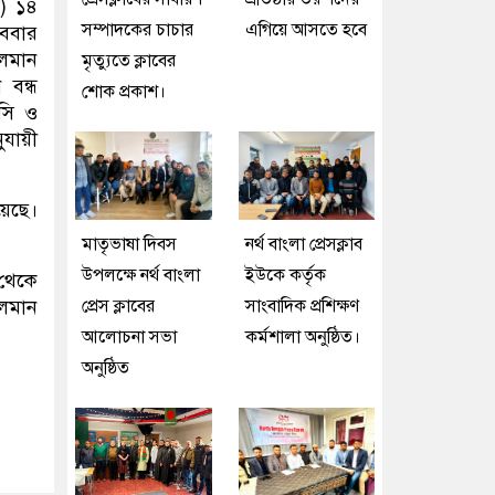
া) ১৪
সম্পাদকের চাচার
এগিয়ে আসতে হবে
োববার
চলমান
মৃত্যুতে ক্লাবের
 বন্ধ
শোক প্রকাশ।
সি ও
ুযায়ী
য়েছে।
মাতৃভাষা দিবস
নর্থ বাংলা প্রেসক্লাব
উপলক্ষে নর্থ বাংলা
ইউকে কর্তৃক
থেকে
প্রেস ক্লাবের
সাংবাদিক প্রশিক্ষণ
চলমান
আলোচনা সভা
কর্মশালা অনুষ্ঠিত।
অনুষ্ঠিত