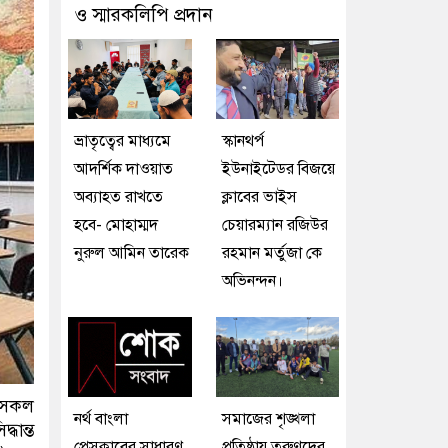
ও স্মারকলিপি প্রদান
ভ্রাতৃত্বের মাধ্যমে
স্কানথর্প
আদর্শিক দাওয়াত
ইউনাইটেডর বিজয়ে
অব্যাহত রাখতে
ক্লাবের ভাইস
হবে- মোহাম্মদ
চেয়ারম্যান রজিউর
নুরুল আমিন তারেক
রহমান মর্তুজা কে
অভিনন্দন।
র সকল
নর্থ বাংলা
সমাজের শৃঙ্খলা
্ধান্ত
প্রেসক্লাবের সাধারণ
প্রতিষ্ঠায় তরুণদের