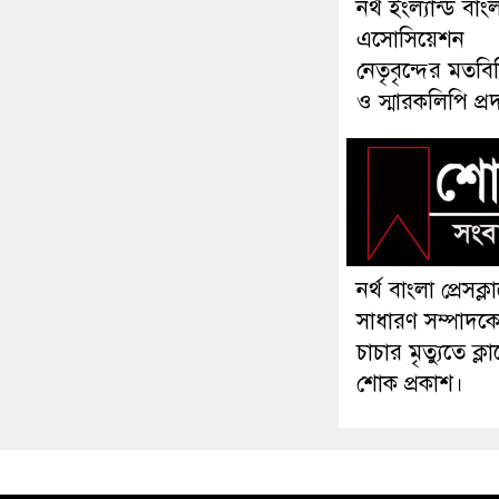
নর্থ ইংল্যান্ড বা
এসোসিয়েশন
নেতৃবৃন্দের মতব
ও স্মারকলিপি প্র
নর্থ বাংলা প্রেসক্
সাধারণ সম্পাদক
চাচার মৃত্যুতে ক্ল
শোক প্রকাশ।