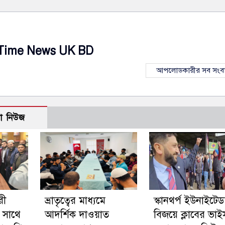
Time News UK BD
আপলোডকারীর সব সংব
ো নিউজ
রী
ভ্রাতৃত্বের মাধ্যমে
স্কানথর্প ইউনাইটে
 সাথে
আদর্শিক দাওয়াত
বিজয়ে ক্লাবের ভাই