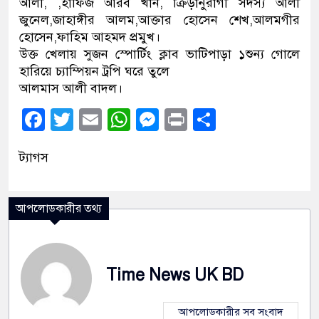
আলী, ,হাফিজ আরব খাঁন, ক্রিড়ানুরাগী সদস্য আলী
জুনেল,জাহাঙ্গীর আলম,আক্তার হোসেন শেখ,আলমগীর
হোসেন,ফাহিম আহমদ প্রমুখ।
উক্ত খেলায় সুজন স্পোর্টিং ক্লাব ভাটিপাড়া ১শুন্য গোলে
হারিয়ে চ্যাম্পিয়ন ট্রপি ঘরে তুলে
আলমাস আলী বাদল।
Facebook
Twitter
Email
WhatsApp
Messenger
Print
Share
ট্যাগস
আপলোডকারীর তথ্য
Time News UK BD
আপলোডকারীর সব সংবাদ