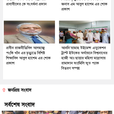
প্রবাসীদের কে সংবর্ধনা প্রদান
জনাব এম আবুল হাশেম এর শোক
প্রকাশ
প্রবীন রাজনীতিবিদ আলহাজ্ব
আননি’য়ামাহ উইমেন্স এডুকেশন
পংকি খাঁন এর মৃত্যুতে বিশিষ্ট
ট্রাস্ট ইউকের অর্থায়নে বিশ্বনাথের
শিক্ষাবিদ আবুল হাশেম এর শোক
হাজী আঃ ছাত্তার মহিলা মাদ্রাসায়
প্রকাশ
রামাদান ফ্যামিলি ফুড প্যাক
বিতরণ সম্পন্ন
জনপ্রিয় সংবাদ
সর্বশেষ সংবাদ