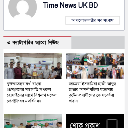
Time News UK BD
আপলোডকারীর সব সংবাদ
এ ক্যাটাগরির আরো নিউজ
যুক্তরাজ্যের নর্থ-বাংলা
জামেয়া ইসলামিয়া হাজী আব্দুছ
প্রেসক্লাবের সভাপতি ফখরুল
ছাত্তার আদর্শ মহিলা মাদ্রাসায়
হোসাইনের সাথে বিশ্বনাথ মডেল
বৃটেন প্রবাসীদের কে সংবর্ধনা
প্রেসক্লাবের মতবিনিময়
প্রদান।