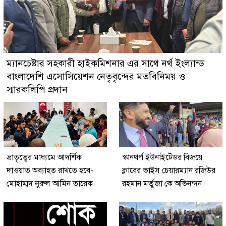
ম্যানচেষ্টার সহকারী হাইকমিশনার এর সাথে নর্থ ইংল্যান্ড
বাংলাদেশি এসোসিয়েশন নেতৃবৃন্দের মতবিনিময় ও
স্মারকলিপি প্রদান
ভ্রাতৃত্বের মাধ্যমে আদর্শিক
স্কানথর্প ইউনাইটেডর বিজয়ে
দাওয়াত অব্যাহত রাখতে হবে-
ক্লাবের ভাইস চেয়ারম্যান রজিউর
মোহাম্মদ নুরুল আমিন তারেক
রহমান মর্তুজা কে অভিনন্দন।