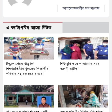
আপলোডকারীর সব সংবাদ
এ ক্যাটাগরির আরো নিউজ
ইস্কুলে গেলে খামু কি!
শিশু চুরি করে পালানোর সময়
শিক্ষাপ্রতিষ্ঠান খুললেও শিক্ষার্থীরা
তরুণী আটক!
পরিবার সহায়ক হয়ে রাস্তায়!
মা-মেয়েকে প্রকাশ্যে জুতা পেটা
বছরে ৫’শ টন গিগজ মুড়ি হাতে