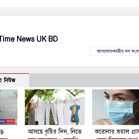
Time News UK BD
আপলোডকারীর সব সংব
ো নিউজ
ড়ে
আসছে বৃষ্টির দিন, নিতে
করোনার ভয়াল গ্রা