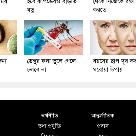
মের
হবে কাপড়েরও বাড়তি
থেকে নিজেকে রক্ষা
যত্ন
করতে
জন্য
ডেঙ্গুর কথা ভুলে গেলে
বয়সের ছাপ দূর ক
চলবে না
ঘরোয়া উপায়
অর্থনীতি
আন্তর্জাতিক
তথ্য প্রযুক্তি
প্রবাস