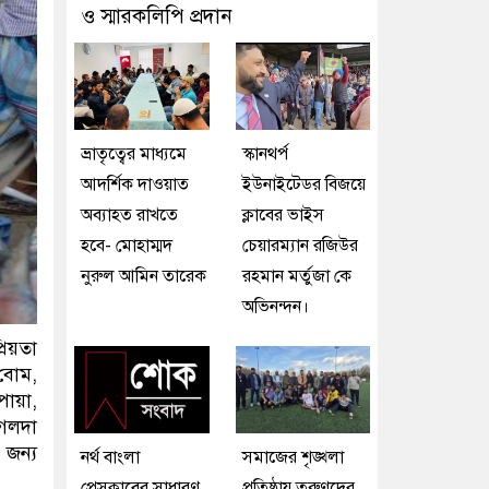
ও স্মারকলিপি প্রদান
ভ্রাতৃত্বের মাধ্যমে
স্কানথর্প
আদর্শিক দাওয়াত
ইউনাইটেডর বিজয়ে
অব্যাহত রাখতে
ক্লাবের ভাইস
হবে- মোহাম্মদ
চেয়ারম্যান রজিউর
নুরুল আমিন তারেক
রহমান মর্তুজা কে
অভিনন্দন।
রিয়তা
 বোম,
পোয়া,
 গলদা
 জন্য
নর্থ বাংলা
সমাজের শৃঙ্খলা
প্রেসক্লাবের সাধারণ
প্রতিষ্ঠায় তরুণদের