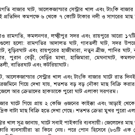
ামগতি বাজার ঘাট, আলেকজান্ডার সেন্ট্রার খাল এবং টাংকি বাজার
েই প্রতিদিন কমপক্ষে ৬ থেকে ৭ কোটি টাকার নদী ও সাগরের মাছ ব
াও রামগতি, কমলনগর, লক্ষ্মীপুর সদর এবং রায়পুরে আরো ১৭ট
গুলো হলো: রামগতির আদালত ঘাট, গাবতলী ঘাট,​ সদর উপজ
াট, বুড়িরঘাট এবং রায়পুরের হাজীমারা, নতুন ব্রীজ, পানির ঘাট, 
ার, পুরান বেড়ী, বেড়িঁর মাথা, হাজিমারা, মেঘনাঘাট, কমলন
তলী, বাতিরঘাট এবং কটরিয়াঘাট।
, আলেকজান্ডার সেন্ট্রার খাল এবং টাংকি বাজার ঘাটে রাত দিন
রেজমিনে গিয়ে দেখা যায়, শতশত বড় বড় নৌকা মাছ বিক্রি করার
। জেলে আর ক্রেতাদের হাকডাকে পুরো ঘাট এলাকা সরগরম।
াজার ঘাটে গিয়ে প্রায় ২ কেজি ওজনের কাইক্কা এবং আড়াই থেক
্রিক বাটা মাছ বিক্রি হতে দেখা গেছে। শতশত ক্রেতা মুখর পুরো এ
্রার খাল সূত্র জানায়, ঘাটে সবাই পাইকারি ব্যবসায়ী। জেলেদের মাছ
ারি ব্যবসায়ীরা তা কিনে নেয়। পরে পোন হিসেবে (৮০টি এক 