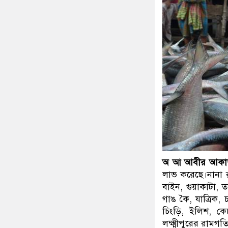
অ আ আবীর আকাশ,ল
লাভ করেছে।নানা রঙ্
বাইন, গুয়াকাটা, তা
গাঙ কৈ, যাত্রিক,
চিংড়ি, ইলিশ, কে
লক্ষ্মীপুরের রামগ