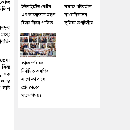
 কেজি
ইউনাইটেড রোটস
সমাজ পরিবর্তনে
 ইলিশ
এর আয়োজনে মহান
সাংবাদিকদের
বিজয় দিবস পালিত
ভূমিকা অপরিসীম।
আবদুর
মধ্যে
িক্রি
াতেমা
স্কানথর্পের নব
িন্ত
নির্বাচিত এমপির
ন, এত
সাথে নর্থ বাংলা
িক ও
প্রেসক্লাবের
 ঘাট
মতবিনিময়।