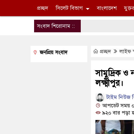
প্রচ্ছদ
সিলেট বিভাগ
বাংলাদেশ
যুক্ত
সংবাদ শিরোনাম ::
প্রচ্ছদ
লাইফ স
জনপ্রিয় সংবাদ
সামুদ্রিক ও
লক্ষ্মীপুর।
টাইম নিউজ বি
আপডেট সময় ০৪:
৯২০ বার পড়া হ