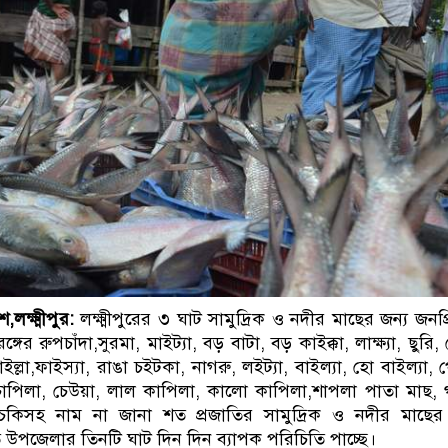
ক্ষ্মীপুর:
​লক্ষ্মীপুরের ৩ ঘাট সামুদ্রিক ও নদীর মাছের জন্য জনপ্
গের রুপচাঁদা,সুরমা, মাইট্যা, বড় বাটা, বড় কাইক্কা, লাক্ষ্যা, ছুরি,
ইল্লা,ফাইস্যা,​ রাঙা চইটকা, নাগরু,​ লইট্যা, বাইল্যা, হো বাইল্যা, 
 চাপিলা, চেউয়া, লাল কাপিলা, কালো কাপিলা,শাপলা পাতা মাছ,
চকিসহ নাম না জানা শত প্রজাতির সামুদ্রিক ও নদীর মাছের
তি উপজেলার তিনটি ঘাট দিন দিন ব্যাপক পরিচিতি পাচ্ছে।