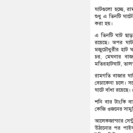
ঘাটগুলো হচ্ছে, র
শুধু এ তিনটি ঘাট
করা হয়।
এ তিনটি ঘাট ছাড়
রয়েছে। অপর ঘাট
মজুচৌধুরীর হাট ঘ
চর, মেঘনার বাজ
মতিরহাটঘাট, তাল
রামগতি বাজার ঘাট
বেচাকেনা চলে। স
ঘাটে বাঁধা রয়েছে
শনি বার টাংকি ব
কেজি ওজনের সামুদ
আলেকজান্ডার সেন্ট
উঠানোর পর পাইক