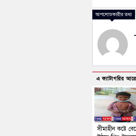
আপলোডকারীর তথ্য
এ ক্যাটাগরির আর
সীমাহীন কষ্টে বে