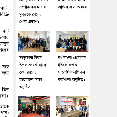
সম্পাদকের চাচার
এগিয়ে আসতে হবে
 ঘাট।
িক্রি
মৃত্যুতে ক্লাবের
শোক প্রকাশ।
ি ঘাট
েলার
বালুর
গরের
মাতৃভাষা দিবস
নর্থ বাংলা প্রেসক্লাব
উপলক্ষে নর্থ বাংলা
ইউকে কর্তৃক
ই মাছ
প্রেস ক্লাবের
সাংবাদিক প্রশিক্ষণ
 জন্য
আলোচনা সভা
কর্মশালা অনুষ্ঠিত।
অনুষ্ঠিত
ে তিন
লাকা।
 ডাকে
পোন)