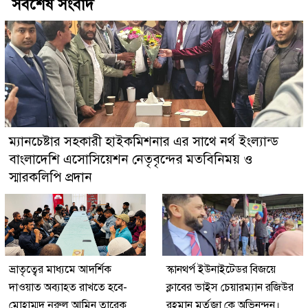
সর্বশেষ সংবাদ
ম্যানচেষ্টার সহকারী হাইকমিশনার এর সাথে নর্থ ইংল্যান্ড
বাংলাদেশি এসোসিয়েশন নেতৃবৃন্দের মতবিনিময় ও
স্মারকলিপি প্রদান
ভ্রাতৃত্বের মাধ্যমে আদর্শিক
স্কানথর্প ইউনাইটেডর বিজয়ে
দাওয়াত অব্যাহত রাখতে হবে-
ক্লাবের ভাইস চেয়ারম্যান রজিউর
মোহাম্মদ নুরুল আমিন তারেক
রহমান মর্তুজা কে অভিনন্দন।